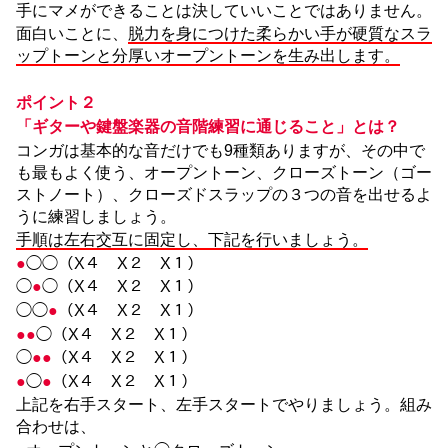
手にマメができることは決していいことではありません。
面白いことに、
脱力を身につけた柔らかい手が硬質なスラ
ップトーンと分厚いオープントーンを生み出します。
ポイント２
「ギターや鍵盤楽器の音階練習に通じること」とは？
コンガは基本的な音だけでも9種類ありますが、その中で
も最もよく使う、オープントーン、クローズトーン（ゴー
ストノート）、クローズドスラップの３つの音を出せるよ
うに練習しましょう。
手順は左右交互に固定し、下記を行いましょう。
●
◯◯（X４ X２ X１）
◯
●
◯（X４ X２ X１）
◯◯
●
（X４ X２ X１）
●●
◯（X４ X２ X１）
◯
●●
（X４ X２ X１）
●
◯
●
（X４ X２ X１）
上記を右手スタート、左手スタートでやりましょう。組み
合わせは、