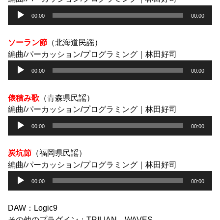
ヤ
音
00:00
00:00
ー
声
プ
レ
ソーラン節
（北海道民謡）
ー
編曲/パーカッション/プログラミング｜林田好司
ヤ
音
00:00
00:00
ー
声
プ
レ
俵積み歌
（青森県民謡）
ー
編曲/パーカッション/プログラミング｜林田好司
ヤ
音
00:00
00:00
ー
声
プ
レ
炭坑節
（福岡県民謡）
ー
編曲/パーカッション/プログラミング｜林田好司
ヤ
音
00:00
00:00
ー
声
プ
レ
DAW：Logic9
ー
その他のプラグイン：TRILIAN、WAVES