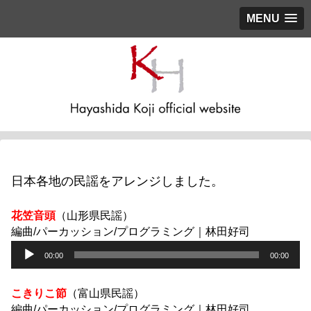
MENU
日本各地の民謡をアレンジしました。
花笠音頭
（山形県民謡）
編曲/パーカッション/プログラミング｜林田好司
音
00:00
00:00
声
プ
レ
こきりこ節
（富山県民謡）
ー
編曲/パーカッション/プログラミング｜林田好司